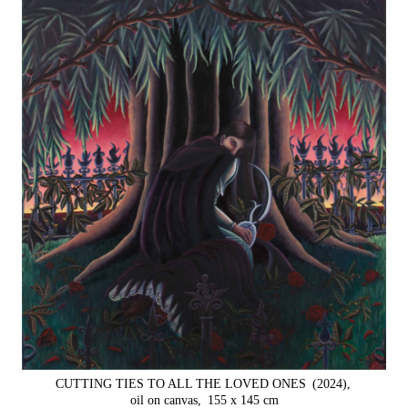
CUTTING TIES TO ALL THE LOVED ONES
(2024),
oil on canvas,
155 x 145 cm