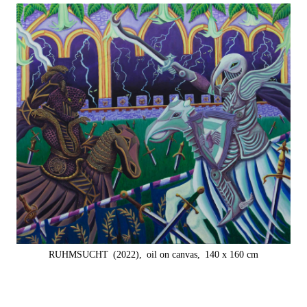
RUHMSUCHT
(2022),
oil on canvas,
140 x 160 cm