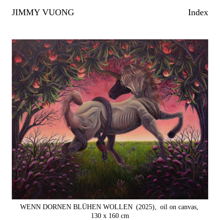
JIMMY VUONG
Index
WENN DORNEN BLÜHEN WOLLEN
(2025),
oil on canvas,
130 x 160 cm