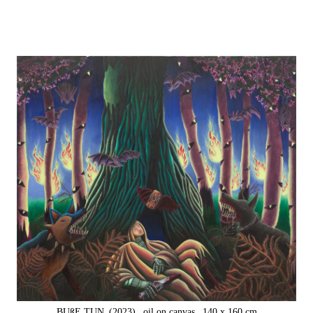
BUßE TUN
(2023),
oil on canvas,
140 x 160 cm