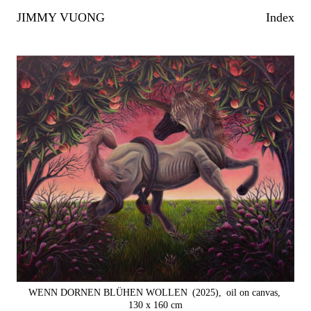
JIMMY VUONG
Index
WENN DORNEN BLÜHEN WOLLEN
(2025),
oil on canvas,
130 x 160 cm