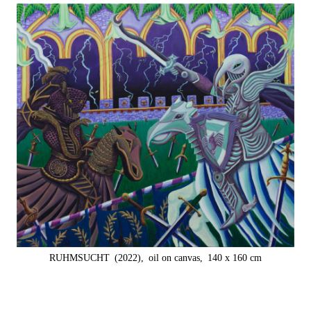
RUHMSUCHT
(2022),
oil on canvas,
140 x 160 cm