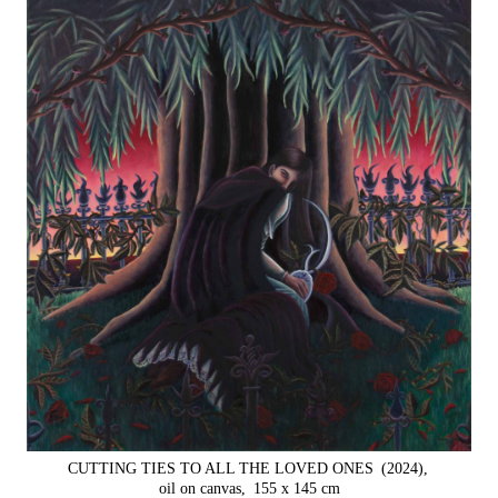
CUTTING TIES TO ALL THE LOVED ONES
(2024),
oil on canvas,
155 x 145 cm