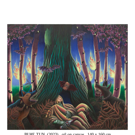
BUßE TUN
(2023),
oil on canvas,
140 x 160 cm